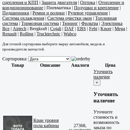
сцепления и КПП
|
Защита двигателя
|
Оптика
|
Отопление и
кондиционирование
|
Пневматика
|
Подушки и крепление
|
Подшипники
|
Ремни и ролики
|
Рулевое управление
|
Система охлаждения
|
Система очистки окон
|
Топливная
система
|
Тормозная система
|
Тюнинг
|
Фильтра
|
Электрика
Все
|
Airtech
|
Bergkraft
|
Cojali
|
DAF
|
EBS
|
Febi
|
Knorr
|
Mega
|
Renault
|
Rolling
|
Trucktechnic
|
Wabco
Для точной сортировки выберите марку автомобиля, модель и
производителя запчастей.
Сортировка:
Товар
Описание
Аналоги
Цена
Уточнить
наличие
×
Уточнить
наличие
Уточните
стоимость и
Кран уровня
возможность
пола кабины
27368,
заказа по