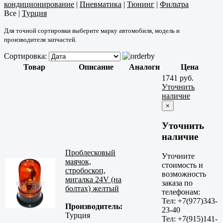
кондиционирование
|
Пневматика
|
Тюнинг
|
Фильтра
Все
|
Турция
Для точной сортировки выберите марку автомобиля, модель и
производителя запчастей.
Сортировка:
Товар
Описание
Аналоги
Цена
1741 руб.
Уточнить
наличие
×
Уточнить
наличие
Проблесковый
Уточните
маячок,
стоимость и
стробоскоп,
возможность
мигалка 24V (на
заказа по
болтах) желтый
телефонам:
Тел: +7(977)343-
Производитель:
23-40
Турция
Тел: +7(915)141-