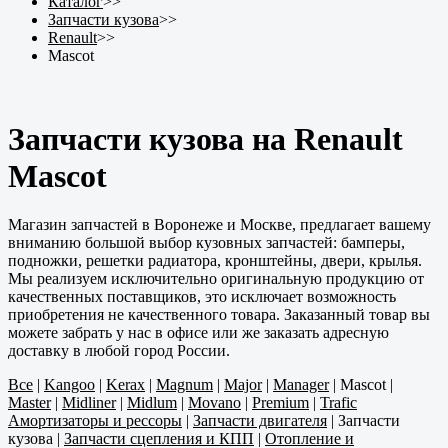
Каталог
>>
Запчасти кузова
>>
Renault
>>
Mascot
Запчасти кузова на Renault
Mascot
Магазин запчастей в Воронеже и Москве, предлагает вашему
вниманию большой выбор кузовных запчастей: бамперы,
подножки, решетки радиатора, кронштейны, двери, крылья.
Мы реализуем исключительно оригинальную продукцию от
качественных поставщиков, это исключает возможность
приобретения не качественного товара. Заказанный товар вы
можете забрать у нас в офисе или же заказать адресную
доставку в любой город России.
Все
|
Kangoo
|
Kerax
|
Magnum
|
Major
|
Manager
|
Mascot
|
Master
|
Midliner
|
Midlum
|
Movano
|
Premium
|
Trafic
Амортизаторы и рессоры
|
Запчасти двигателя
|
Запчасти
кузова
|
Запчасти сцепления и КПП
|
Отопление и