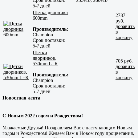
Срок поставки:
x55e1b, x60e1b
5-7 дней
Щетка дворника
2787
600mm
руб.
добавить
Производитель:
в
Champion
корзину
Срок поставки:
5-7 дней
Щетки
дворников,
705 руб.
530mm L=R
добавить
в
Производитель:
корзину
Champion
Срок поставки:
5-7 дней
Новостная лента
С Новым 2022 годом и Рождеством!
Уважаемые Друзья! Поздравляем Вас с наступающим Новым
годом и Рождеством! Желаем Вам в Новом году процветания,