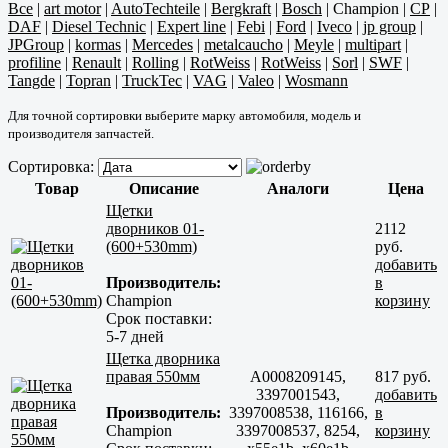
Все
|
art motor
|
AutoTechteile
|
Bergkraft
|
Bosch
|
Champion
|
CP
|
DAF
|
Diesel Technic
|
Expert line
|
Febi
|
Ford
|
Iveco
|
jp group
|
JPGroup
|
kormas
|
Mercedes
|
metalcaucho
|
Meyle
|
multipart
|
profiline
|
Renault
|
Rolling
|
RotWeiss
|
RotWeiss
|
Sorl
|
SWF
|
Tangde
|
Topran
|
TruckTec
|
VAG
|
Valeo
|
Wosmann
Для точной сортировки выберите марку автомобиля, модель и
производителя запчастей.
Сортировка:
Товар
Описание
Аналоги
Цена
Щетки
дворников 01-
2112
(600+530mm)
руб.
добавить
Производитель:
в
Champion
корзину
Срок поставки:
5-7 дней
Щетка дворника
правая 550мм
A0008209145,
817 руб.
3397001543,
добавить
Производитель:
3397008538, 116166,
в
Champion
3397008537, 8254,
корзину